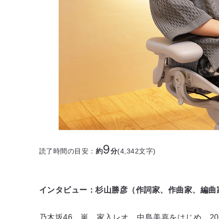
9
読了時間の目安：
約
分
(
4,342
文字)
インタビュー：杉山勝彦（作詞家、作曲家、編曲
乃木坂46、嵐、家入レオ、中島美嘉をはじめ、2