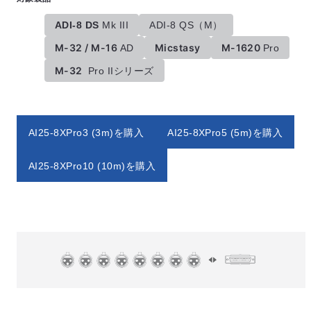
ADI-8 DS
Mk III
ADI-8 QS（M）
M-32 / M-16
Micstasy
M-1620
AD
Pro
M-32
Pro IIシリーズ
AI25-8XPro3 (3m)を購入
AI25-8XPro5 (5m)を購入
AI25-8XPro10 (10m)を購入