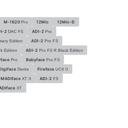
M-1620
12Mic
12Mic-D
Pro
DI-2
ADI-2
DAC FS
Pro
ADI-2
sary Edition
Pro FS
ADI-2
k Edition
Pro FS R Black Edition
face
Babyface
Pro
Pro FS
Digiface
Fireface
Dante
UCX II
MADIface
ADI-2
XT II
FS
ADIface
XT