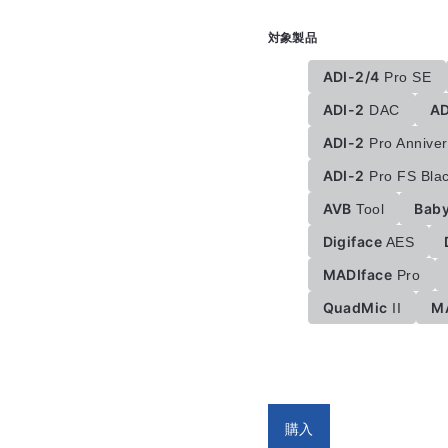
対象製品
ADI-2/4
Pro SE
ADI-2
A
DAC
ADI-2
Pro Anniver
ADI-2
Pro FS Blac
AVB
Baby
Tool
Digiface
AES
MADIface
Pro
QuadMic
M
II
購入