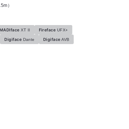
.5m）
MADIface
Fireface
XT II
UFX+
Digiface
Digiface
Dante
AVB