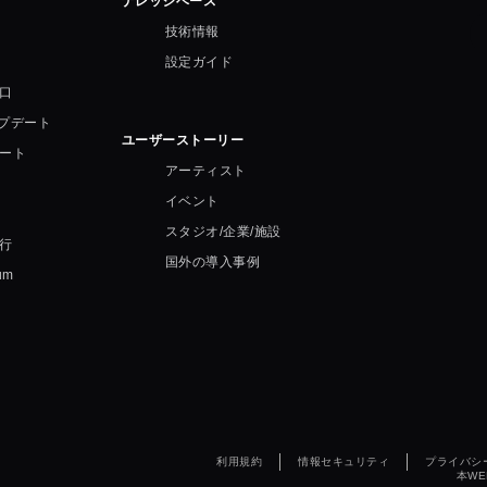
ナレッジベース
技術情報
設定ガイド
口
ップデート
ユーザーストーリー
ート
アーティスト
イベント
スタジオ/企業/施設
行
国外の導入事例
um
利用規約
情報セキュリティ
プライバシ
本W