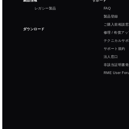
製品情報
サポート
レガシー製品
FAQ
製品登録
ご購入前相談窓
ダウンロード
修理 / 有償ア
テクニカルサポ
サポート規約
法人窓口
非該当証明書発
RME User For