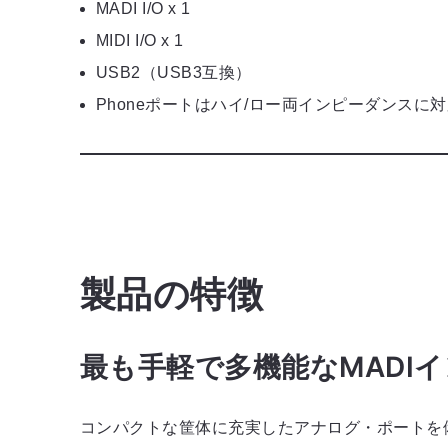
MADI I/O x 1
MIDI I/O x 1
USB2（USB3互換）
Phoneポートはハイ/ロー両インピーダンスに
製品の特徴
最も手軽で多機能なMADI
コンパクトな筐体に充実したアナログ・ポートを備え