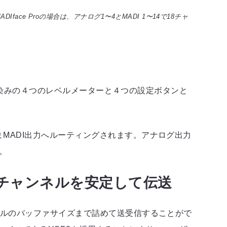
ace Proの場合は、アナログ1〜4とMADI 1〜14で18チャ
でもお馴染みの４つのレベルメーターと４つの設定ボタンと
ままMADI出力へルーティングされます。アナログ出力
。
DIチャンネルを安定して伝送
サンプルのバッファサイズまで詰めて送受信することがで