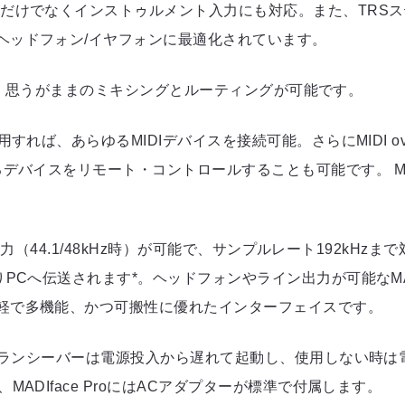
力だけでなくインストゥルメント入力にも対応。また、TRS
ヘッドフォン/イヤフォンに最適化されています。
も搭載。思うがままのミキシングとルーティングが可能です。
れば、あらゆるMIDIデバイスを接続可能。さらにMIDI ove
るデバイスをリモート・コントロールすることも可能です。 M
入出力（44.1/48kHz時）が可能で、サンプルレート192kH
PCへ伝送されます*。ヘッドフォンやライン出力が可能なMADI
軽で多機能、かつ可搬性に優れたインターフェイスです。
Iトランシーバーは電源投入から遅れて起動し、使用しない時は
ADIface ProにはACアダプターが標準で付属します。