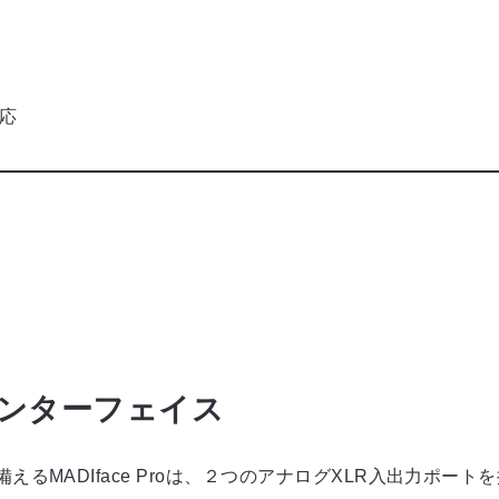
対応
インターフェイス
るMADIface Proは、２つのアナログXLR入出力ポー