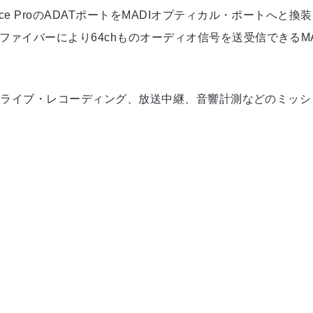
ce ProのADATポートをMADIオプティカル・ポートへと
ファイバーにより64chものオーディオ信号を送受信できるM
まらず、ライブ・レコーディング、放送中継、音響計測などのミ