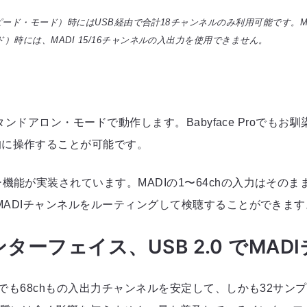
ピード・モード）時にはUSB経由で合計18チャンネルのみ利用可能です。MADIf
）時には、MADI 15/16チャンネルの入出力を使用できません。
はスタンドアロン・モードで動作します。Babyface Pro
的に操作することが可能です。
機能が実装されています。MADIの1〜64chの入力はその
のMADIチャンネルをルーティングして検聴することができます
ーフェイス、USB 2.0 でMA
.0でも68chもの入出力チャンネルを安定して、しかも32