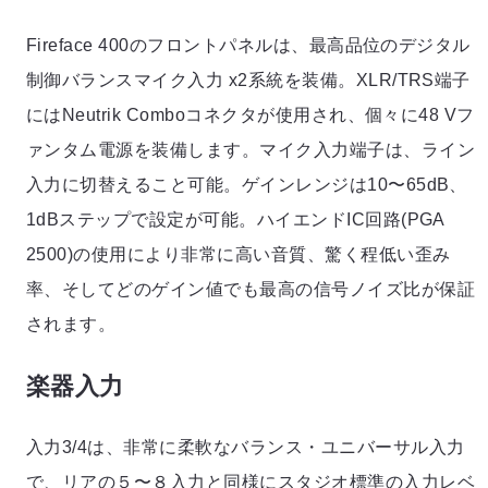
Fireface 400のフロントパネルは、最高品位のデジタル
制御バランスマイク入力 x2系統を装備。XLR/TRS端子
にはNeutrik Comboコネクタが使用され、個々に48 Vフ
ァンタム電源を装備します。マイク入力端子は、ライン
入力に切替えること可能。ゲインレンジは10〜65dB、
1dBステップで設定が可能。ハイエンドIC回路(PGA
2500)の使用により非常に高い音質、驚く程低い歪み
率、そしてどのゲイン値でも最高の信号ノイズ比が保証
されます。
楽器入力
入力3/4は、非常に柔軟なバランス・ユニバーサル入力
で、リアの５〜８入力と同様にスタジオ標準の入力レベ