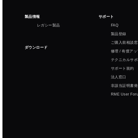
製品情報
サポート
レガシー製品
FAQ
製品登録
ご購入前相談窓
ダウンロード
修理 / 有償ア
テクニカルサポ
サポート規約
法人窓口
非該当証明書発
RME User For