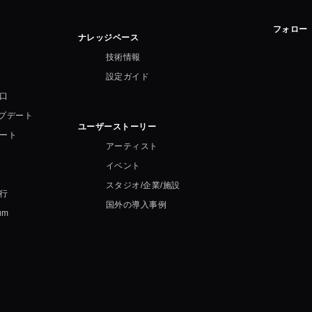
フォロー
ナレッジベース
技術情報
設定ガイド
口
ップデート
ユーザーストーリー
ート
アーティスト
イベント
スタジオ/企業/施設
行
国外の導入事例
um