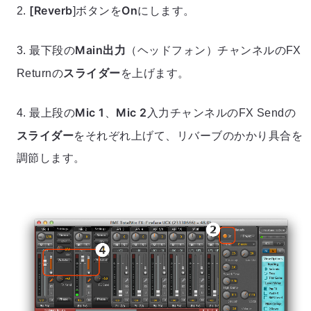
[Reverb
On
2.
]ボタンを
にします。
Main出力
3. 最下段の
（ヘッドフォン）チャンネルのFX
スライダー
Returnの
を上げます。
Mic 1
Mic 2
4. 最上段の
、
入力チャンネルのFX Sendの
スライダー
をそれぞれ上げて、リバーブのかかり具合を
調節します。