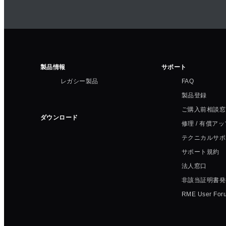
製品情報
サポート
レガシー製品
FAQ
製品登録
ご購入前相談窓
ダウンロード
修理 / 有償ア
テクニカルサポ
サポート規約
法人窓口
非該当証明書発
RME User For