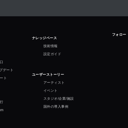
フォロー
ナレッジベース
技術情報
設定ガイド
口
ップデート
ユーザーストーリー
ート
アーティスト
イベント
スタジオ/企業/施設
行
国外の導入事例
um