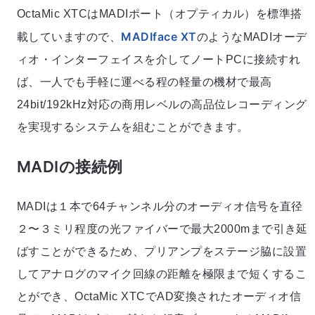
OctaMic XTCはMADIポート（オプティカル）を標準搭
MADIface XT
載していますので、
のようなMADIオーデ
ィオ・インターフェイスを介してノートPCに接続すれ
ば、一人でも手軽に運べる程の軽量の機材で最高
24bit/192kHz対応の商用レベルの高品位レコーディング
を実現するシステムを組むことができます。
MADIの接続例
MADIは１本で64チャンネル分のオーディオ信号を直径
２〜３ミリ程度の光ファイバーで最大2000mまで引き延
ばすことができるため、プリアンプをステージ脇に設置
してアナログのマイク回線の距離を極限まで短くするこ
とができ、OctaMic XTCでAD変換されたオーディオ信